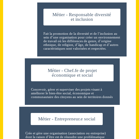
Métier - Responsable diversité
et inclusion
Fait la promotion de la diversité et de l’inclusion au
sein d’une organisation pour créer un environnement
de travail où les différences de genre, d’origine
ethnique, de religion, d’âge, de handicap et d’autres
caractéristiques sont valorisées et respectées.
Métier - Chef.fe de projet
économique et social
Concevoir, gérer et superviser des projets visant à
améliorer le bien-être social, économique et
communautaire des citoyens au sein de territoires donnés
Métier - Entrepreneur.e social
Crée et gère une organisation (association ou entreprise)
dont la raison d’être est de résoudre une problématique