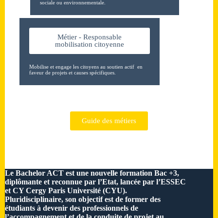
sociale ou environnementale.
Métier - Responsable
mobilisation citoyenne
Mobilise et engage les citoyens au soutien actif en
faveur de projets et causes spécifiques.
Guide des métiers
Le Bachelor ACT est une nouvelle formation Bac +3,
diplômante et reconnue par l’Etat, lancée par l’ESSEC
et CY Cergy Paris Université (CYU).
Pluridisciplinaire, son objectif est de former des
étudiants à devenir des professionnels de
l’accompagnement et de la conduite de projet au