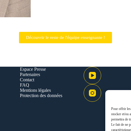
Découvrir le reste de l'équipe enseignante !
Espace Presse
Partenaires
Contact
FAQ
Mentions légales
Protection des données
Pour offrir le
stocker et/ou 
permettra de t
Le fait de ne 
caractéristique