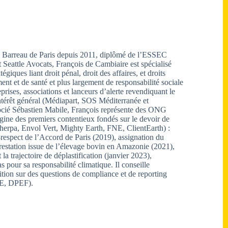
u Barreau de Paris depuis 2011, diplômé de l’ESSEC
 Seattle Avocats, François de Cambiaire est spécialisé
égiques liant droit pénal, droit des affaires, et droits
nt et de santé et plus largement de responsabilité sociale
eprises, associations et lanceurs d’alerte revendiquant le
intérêt général (Médiapart, SOS Méditerranée et
socié Sébastien Mabile, François représente des ONG
rigine des premiers contentieux fondés sur le devoir de
Sherpa, Envol Vert, Mighty Earth, FNE, ClientEarth) :
-respect de l’Accord de Paris (2019), assignation du
estation issue de l’élevage bovin en Amazonie (2021),
a trajectoire de déplastification (janvier 2023),
pour sa responsabilité climatique. Il conseille
ition sur des questions de compliance et de reporting
TE, DPEF).